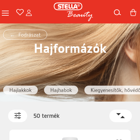
Fodrászat
Hajformázók
Hajlakkok
Hajhabok
Kiegyenesítők, hővéd
50 termék