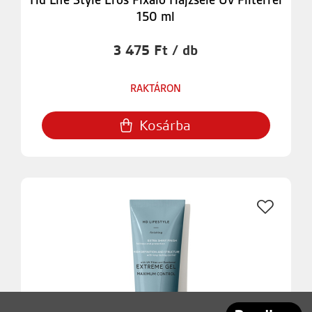
Hd Life Style Erős Fixáló Hajzselé Uv Filterrel
150 ml
3 475 Ft / db
RAKTÁRON
Kosárba