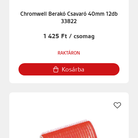
Chromwell Berakó Csavaró 40mm 12db
33822
1 425 Ft / csomag
RAKTÁRON
Kosárba