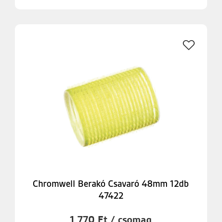
Chromwell Berakó Csavaró 48mm 12db
47422
1 770 Ft / csomag