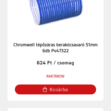
Chromwell tépőzáras berakócsavaró 51mm
6db Pv47322
624 Ft / csomag
RAKTÁRON
Kosárba