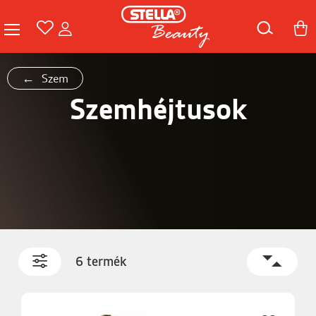
Szem
Szemhéjtusok
6 termék