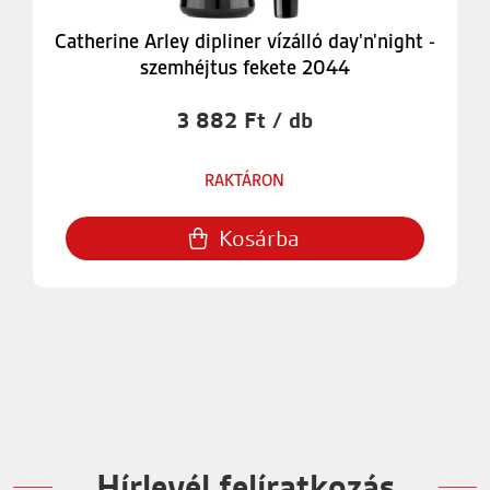
Catherine Arley dipliner vízálló day'n'night -
szemhéjtus fekete 2044
3 882 Ft / db
RAKTÁRON
Kosárba
Hírlevél felíratkozás