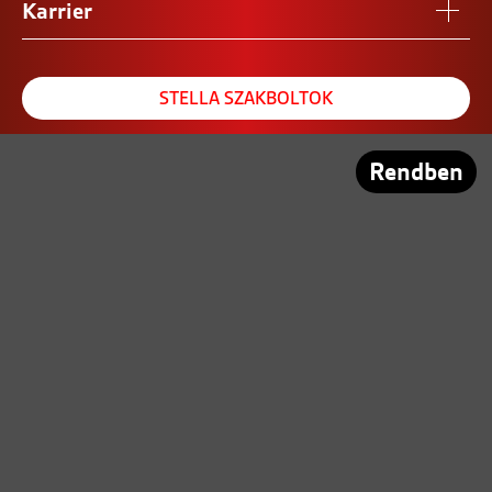
Karrier
STELLA SZAKBOLTOK
REFERENCIA SZALON
Rendben
PARTNEREINK
Közösségi tér:
© Copyright 2021 - Stella Zrt. Minden jog