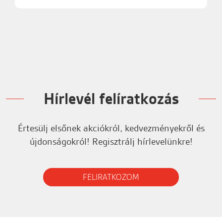
Hírlevél felíratkozás
Értesülj elsőnek akciókról, kedvezményekről és
újdonságokról! Regisztrálj hírlevelünkre!
FELIRATKOZOM