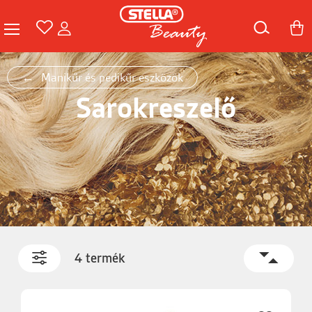
Manikűr és pedikűr eszközök
Sarokreszelő
4 termék