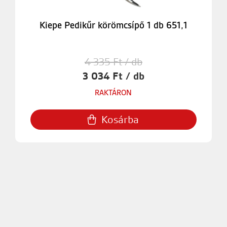
Kiepe Pedikűr körömcsípő 1 db 651,1
4 335 Ft / db
3 034 Ft / db
RAKTÁRON
Kosárba