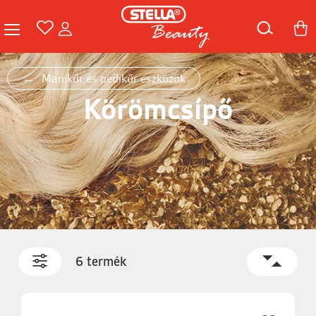
Manikűr és pedikűr eszközök
Körömcsípő
6 termék