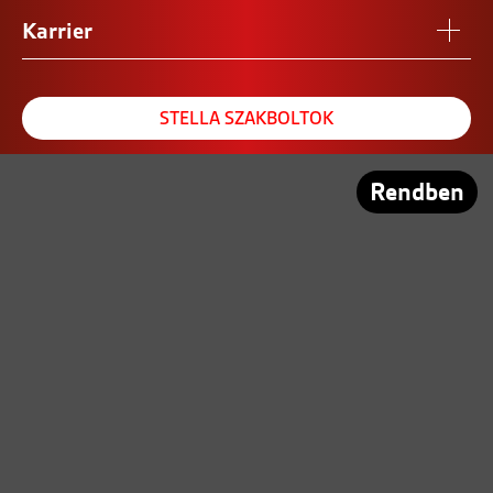
Karrier
STELLA SZAKBOLTOK
REFERENCIA SZALON
Rendben
PARTNEREINK
Közösségi tér:
© Copyright 2021 - Stella Zrt. Minden jog