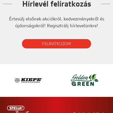
Hírlevél felíratkozás
Értesülj elsőnek akciókról, kedvezményekről és
újdonságokról! Regisztrálj hírlevelünkre!
FELIRATKOZOM