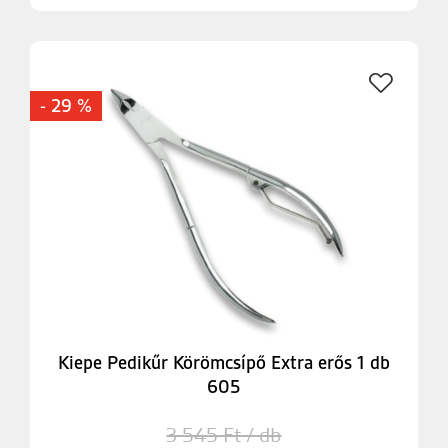
- 29 %
Kiepe Pedikűr Körömcsípő Extra erős 1 db
605
3 545 Ft / db