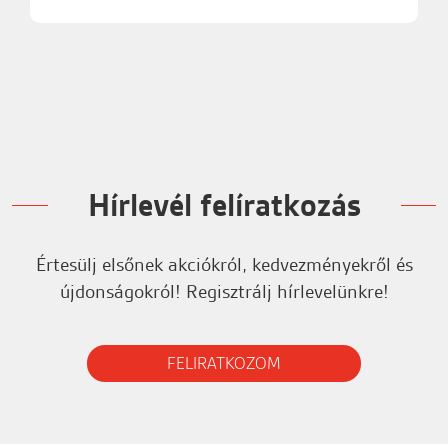
Hírlevél felíratkozás
Értesülj elsőnek akciókról, kedvezményekről és
újdonságokról! Regisztrálj hírlevelünkre!
FELIRATKOZOM