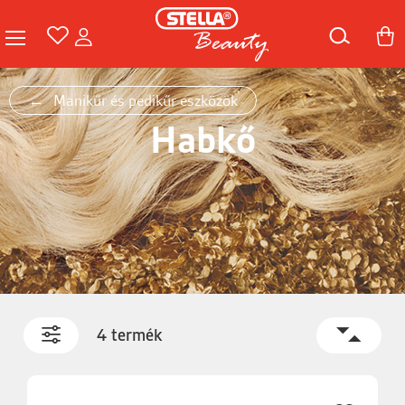
Manikűr és pedikűr eszközök
Habkő
4 termék