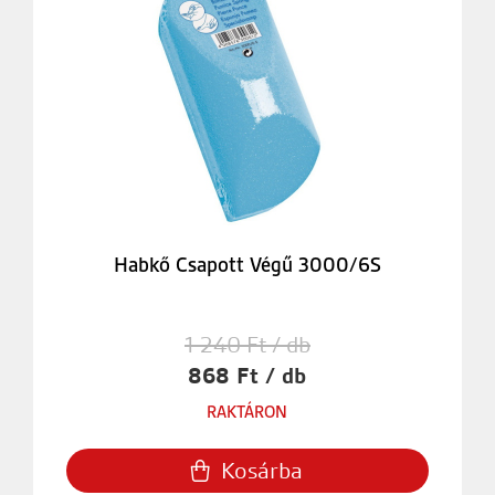
Habkő Csapott Végű 3000/6S
1 240 Ft / db
868 Ft / db
RAKTÁRON
Kosárba